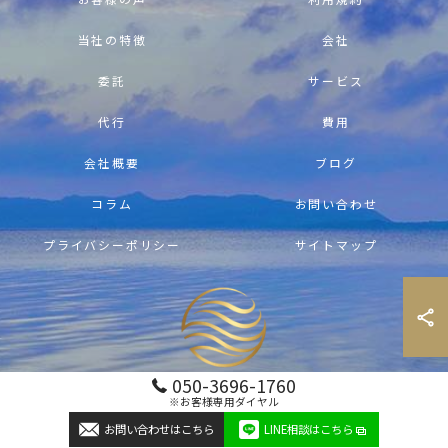
当社の特徴
会社
委託
サービス
代行
費用
会社概要
ブログ
コラム
お問い合わせ
プライバシーポリシー
サイトマップ
050-3696-1760
※お客様専用ダイヤル
© 2026 沖縄の別荘管理ならAir Fresh Okinawa ALL RIGHTS RESERVED.
お問い合わせはこちら
LINE相談はこちら