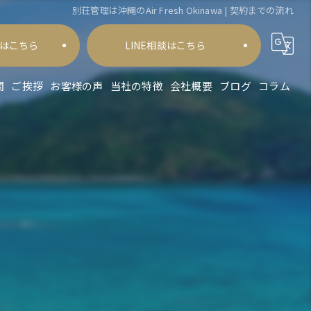
別荘管理は沖縄のAir Fresh Okinawa | 契約までの流れ
はこちら
LINE相談はこちら
問
ご挨拶
お客様の声
当社の特徴
会社概要
ブログ
コラム
会社
委託
サービス
代行
費用