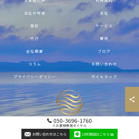
お客様の声
利用規約
当社の特徴
会社
委託
サービス
代行
費用
会社概要
ブログ
コラム
お問い合わせ
プライバシーポリシー
サイトマップ
050-3696-1760
※お客様専用ダイヤル
© 2026 沖縄の別荘管理ならAir Fresh Okinawa ALL RIGHTS RESERVED.
お問い合わせはこちら
LINE相談はこちら