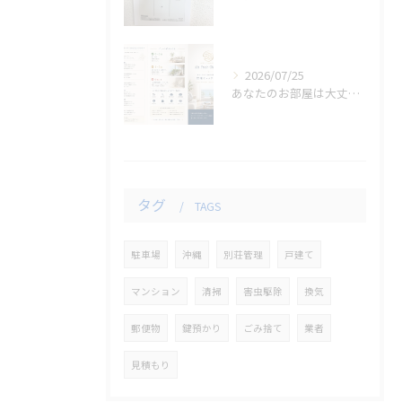
2026/07/25
あなたのお部屋は大丈夫ですか？
タグ
TAGS
駐車場
沖縄
別荘管理
戸建て
マンション
清掃
害虫駆除
換気
郵便物
鍵預かり
ごみ捨て
業者
見積もり