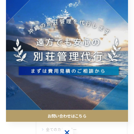
--
委託
代行
< 前のページ
一覧に戻る
次のページ >
関連タグ
#沖縄
#別荘管理
カテゴリー
お問い合わせはこちら
CATEGORIES
全てのカテゴリー
お問い合わせはこちら