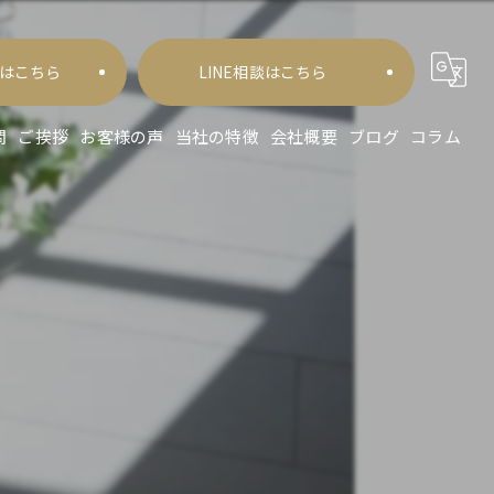
はこちら
LINE相談はこちら
問
ご挨拶
お客様の声
当社の特徴
会社概要
ブログ
コラム
会社
委託
サービス
代行
費用