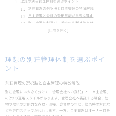
理想の別荘管理体制を選ぶポイント
別荘管理の選択肢と自主管理の特徴解説
自主管理と委託の費用意識が重要な理由
別荘管理体制選びに役立つ判断基準とは
管理別荘地の利用経験が生きる選び方
セカンドハウス管理の失敗例と対策を紹介
自主管理と委託の費用と特徴を比較
別荘管理の費用相場と自主管理の実態
理想の別荘管理体制を選ぶポイ
委託と自主管理の費用差が生まれる背景
ント
別荘管理委託費用とコスト削減術を解説
管理会社活用のメリットと自主管理比較
別荘管理の仕事量と体制選択のポイント
別荘管理の選択肢と自主管理の特徴解説
維持費節約なら自主管理は最適か検証
別荘管理には大きく分けて「管理会社への委託」と「自主管理」
自主管理で別荘管理費用が抑えられる理由
の2つの運用スタイルがあります。管理会社へ委託する場合、建
維持費節約に効果的な自主管理の工夫例
物や敷地の定期的な点検・清掃、郵便物の管理、緊急時の対応な
管理別荘地と自主管理で変わる費用内訳
どを専門スタッフが代行します。一方、自主管理はオーナー自身