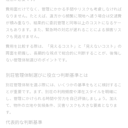
自主管理でも快適に保つための実践ポイント
費用面だけでなく、管理にかかる手間やリスクも考慮しなければ
セカンドハウス管理を成功させる工夫を紹介
なりません。たとえば、遠方から頻繁に現地へ通う場合は交通費
費用を抑える別荘管理の運用アイデア集
が積み重なり、結果的に委託管理と同等以上のコストになるケー
別荘管理体制ごとの成功例と失敗例から学ぶ
スもあります。また、緊急時の対応が遅れることによる損害リス
クも見逃せません。
費用を比較する際は、「見えるコスト」と「見えないコスト」の
両面を把握し、長期的な視点で総合的に判断することが、後悔し
ない管理体制選びのポイントです。
別荘管理体制選びに役立つ判断基準とは
別荘管理体制を選ぶ際には、いくつかの基準をもとに検討するこ
とが重要です。まず、別荘の利用頻度や滞在スタイルを明確に
し、管理にかけられる時間や労力を自己評価しましょう。加え
て、物件の立地や気候条件、災害リスクも大きな要素となりま
す。
代表的な判断基準