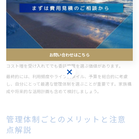
別荘管理では、手間をかけるほどコストを抑えられる一方で、時
間や労力が増えるというジレンマがあります。自主管理の場合、
費用は安く済みますが、トラブル対応や清掃、修繕の手配など自
ら対応する必要があり、忙しい方や遠方に住む方には負担が大き
くなります。
一方、管理会社に委託することで、手間を大幅に減らしつつ、専
門的なサービスを受けることができます。特に、長期間不在とな
お問い合わせはこちら
る場合や、迅速なトラブル対応が求められるケースでは、多少の
コスト増を受け入れてでも委託管理を選ぶ価値があります。
お問い合わせはこちら
最終的には、利用頻度やライフスタイル、予算を総合的に考慮
し、自分にとって最適な管理体制を選ぶことが重要です。家族構
成や将来的な活用計画も含めて検討しましょう。
管理体制ごとのメリットと注意
点解説