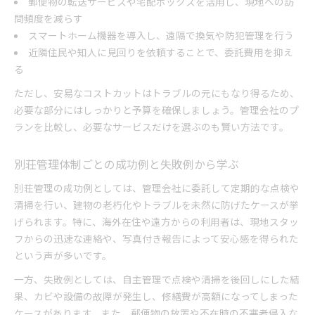
郵便物の転送サービスや宅配ボックスを活用し、現地への訪
問頻度を減らす
スマートホーム機器を導入し、遠隔で換気や防犯管理を行う
近隣住民や知人に見回りを依頼することで、委託費用を抑え
る
ただし、安易なコストカットはトラブルの元にもなり得るため、
必要な部分にはしっかりと予算を確保しましょう。管理会社のプ
ランを比較し、必要なサービスだけを選ぶのも賢い方法です。
別荘管理体制ごとの成功例と失敗例から学ぶ
別荘管理の成功例としては、管理会社に委託して定期的な点検や
清掃を行い、建物の老朽化やトラブルを未然に防げたケースが挙
げられます。特に、海外在住や遠方からの利用者は、現地スタッ
フからの迅速な連絡や、写真付き報告によって安心感を得られた
という声が多いです。
一方、失敗例としては、自主管理で点検や清掃を後回しにした結
果、カビや設備の故障が発生し、修繕費が高額になってしまった
ケースがあります。また、郵便物の放置や不在時の不審者侵入な