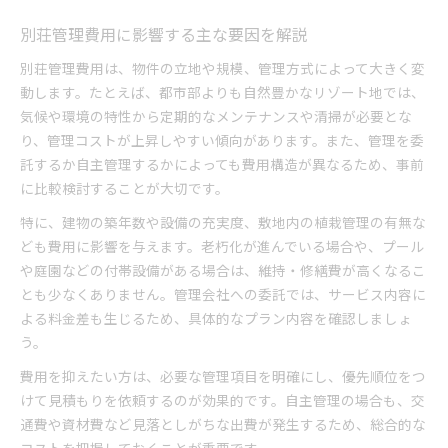
別荘管理費用に影響する主な要因を解説
別荘管理費用は、物件の立地や規模、管理方式によって大きく変
動します。たとえば、都市部よりも自然豊かなリゾート地では、
気候や環境の特性から定期的なメンテナンスや清掃が必要とな
り、管理コストが上昇しやすい傾向があります。また、管理を委
託するか自主管理するかによっても費用構造が異なるため、事前
に比較検討することが大切です。
特に、建物の築年数や設備の充実度、敷地内の植栽管理の有無な
ども費用に影響を与えます。老朽化が進んでいる場合や、プール
や庭園などの付帯設備がある場合は、維持・修繕費が高くなるこ
とも少なくありません。管理会社への委託では、サービス内容に
よる料金差も生じるため、具体的なプラン内容を確認しましょ
う。
費用を抑えたい方は、必要な管理項目を明確にし、優先順位をつ
けて見積もりを依頼するのが効果的です。自主管理の場合も、交
通費や資材費など見落としがちな出費が発生するため、総合的な