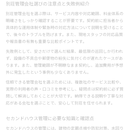
別荘管理会社選びの注意点と失敗例紹介
別荘管理会社を選ぶ際は、サービス内容や対応範囲、料金体系の
明確さをしっかり確認することが肝要です。契約前に担当者から
具体的な運用体制や緊急時の対応方法について説明を受けること
で、後々のトラブルを防げます。また、現地スタッフの対応品質
や報告書の有無も重要な比較ポイントです。
失敗例として、安さだけで選んだ結果、最低限の巡回しか行われ
ず、設備の不具合や郵便物の紛失に気付くのが遅れたケースがあ
ります。また、管理範囲が不明瞭なまま契約し、追加費用が予想
外に発生したという事例も少なくありません。
信頼できる管理会社を選ぶためには、複数社のサービス比較や、
実際の利用者の声・口コミを参考にし、疑問点は契約前に必ず質
問して解消しておくことが大切です。納得できる説明や丁寧な対
応がある会社を選ぶことで、安心して別荘を任せられます。
セカンドハウス管理に必要な知識と確認点
セカンドハウスの管理には、建物の定期点検や防犯対策、水回り