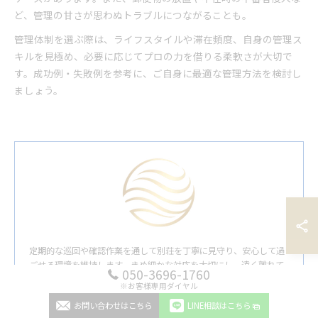
ど、管理の甘さが思わぬトラブルにつながることも。
管理体制を選ぶ際は、ライフスタイルや滞在頻度、自身の管理ス
キルを見極め、必要に応じてプロの力を借りる柔軟さが大切で
す。成功例・失敗例を参考に、ご自身に最適な管理方法を検討し
ましょう。
定期的な巡回や確認作業を通して別荘を丁寧に見守り、安心して過
ごせる環境を維持します。きめ細かな対応を大切にし、遠く離れて
050-3696-1760
いても安心できるサポートとして、信頼できる別荘管理の体制を沖
※お客様専用ダイヤル
縄で整えています。
お問い合わせはこちら
LINE相談はこちら