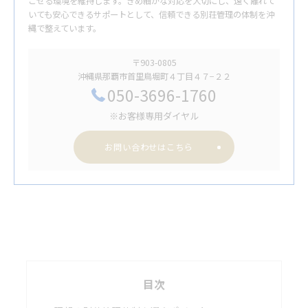
ごせる環境を維持します。きめ細かな対応を大切にし、遠く離れて
いても安心できるサポートとして、信頼できる別荘管理の体制を沖
縄で整えています。
〒903-0805
沖縄県那覇市首里鳥堀町４丁目４７−２２
050-3696-1760
※お客様専用ダイヤル
お問い合わせはこちら
目次