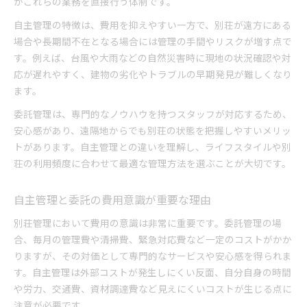
がこれらの業務を直接行う体制です。
セカンドハウス管理に活かせる節約ポイント
別荘管理の手間とコストのバランスを考察
自主管理の特徴は、費用を抑えやすい一方で、別荘が遠方にある
場合や長期間不在となる場合には管理の手間やリスクが増す点で
管理体制ごとのメリットと注意点解説
す。例えば、台風や大雨などの自然災害時に現地の状況確認や対
別荘管理体制ごとに異なるメリット比較
応が遅れやすく、建物の劣化やトラブルの早期発見が難しくなり
自主管理のメリットとデメリットを整理
ます。
委託管理ならではの利点と注意事項とは
委託管理は、専門的なノウハウを持つスタッフが対応するため、
別荘管理会社選びの注意点と失敗例紹介
安心感があり、遠隔地からでも別荘の状態を把握しやすいメリッ
セカンドハウス管理に必要な知識と確認点
トがあります。自主管理との違いを理解し、ライフスタイルや別
別荘管理費用を左右する仕組みを知る
荘の利用頻度に合わせて最適な管理方法を選ぶことが大切です。
別荘管理費用に影響する主な要因を解説
管理別荘地の費用構造を徹底的に分析
自主管理と委託の費用意識が重要な理由
自主管理と委託で異なる費用発生の仕組み
別荘管理において費用の意識は非常に重要です。委託管理の場
セカンドハウス管理費の内訳を詳しく紹介
合、毎月の管理費や清掃費、緊急対応費など一定のコストがかか
別荘地管理費はなぜ変動するのか理由を解説
りますが、その対価として専門的なサービスや安心感を得られま
効果的な別荘運用のコツと実践法を紹介
す。自主管理は外部コストが発生しにくい反面、自分自身の時間
や労力、交通費、資材調達費など見えにくいコストが生じる点に
別荘管理の効率化につながる習慣作りとは
注意が必要です。