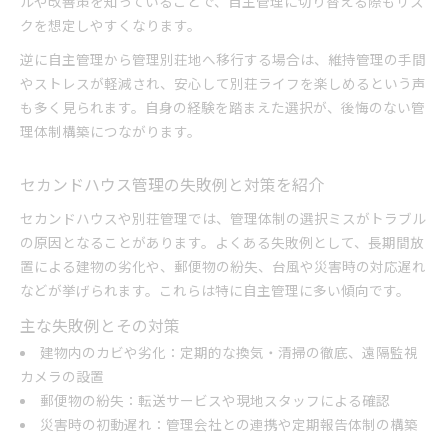
ルや改善策を知っていることで、自主管理に切り替える際もリス
クを想定しやすくなります。
逆に自主管理から管理別荘地へ移行する場合は、維持管理の手間
やストレスが軽減され、安心して別荘ライフを楽しめるという声
も多く見られます。自身の経験を踏まえた選択が、後悔のない管
理体制構築につながります。
セカンドハウス管理の失敗例と対策を紹介
セカンドハウスや別荘管理では、管理体制の選択ミスがトラブル
の原因となることがあります。よくある失敗例として、長期間放
置による建物の劣化や、郵便物の紛失、台風や災害時の対応遅れ
などが挙げられます。これらは特に自主管理に多い傾向です。
主な失敗例とその対策
建物内のカビや劣化：定期的な換気・清掃の徹底、遠隔監視
カメラの設置
郵便物の紛失：転送サービスや現地スタッフによる確認
災害時の初動遅れ：管理会社との連携や定期報告体制の構築