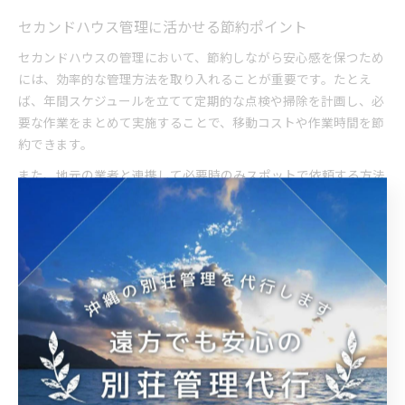
セカンドハウス管理に活かせる節約ポイント
セカンドハウスの管理において、節約しながら安心感を保つため
には、効率的な管理方法を取り入れることが重要です。たとえ
ば、年間スケジュールを立てて定期的な点検や掃除を計画し、必
要な作業をまとめて実施することで、移動コストや作業時間を節
約できます。
また、地元の業者と連携して必要時のみスポットで依頼する方法
も有効です。外壁や屋根の点検、庭木の剪定など専門性が求めら
れる作業はプロに依頼し、日常的な管理は自分で行うことで、コ
ストパフォーマンスの高い運用が実現します。
さらに、火災保険や地震保険を活用してリスクに備えることも、
長期的な節約につながります。こうした工夫を組み合わせること
で、セカンドハウスの資産価値を維持しつつ運用コストを抑える
ことが可能です。
別荘管理の手間とコストのバランスを考察